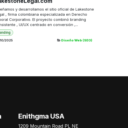
akestoneLegal.com
eñamos y desarrollamos el sitio oficial de Lakestone
gal , firma colombiana especializada en Derecho
boral Corporativo. El proyecto combinó branding
sistente , UI/UX centrado en conversión ,...
anding
/10/2025
Diseño Web (SEO)
German Triana
Online
a
Enithgma USA
1209 Mountain Road PL NE