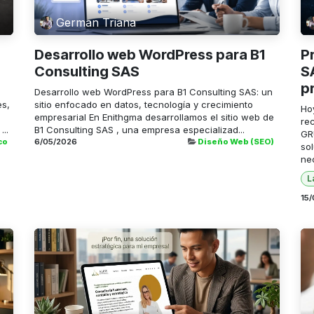
German Triana
Desarrollo web WordPress para B1
P
Consulting SAS
S
p
Desarrollo web WordPress para B1 Consulting SAS: un
es,
sitio enfocado en datos, tecnología y crecimiento
Ho
empresarial En Enithgma desarrollamos el sitio web de
rec
..
B1 Consulting SAS , una empresa especializad...
GR
co
6/05/2026
Diseño Web (SEO)
so
nec
L
15