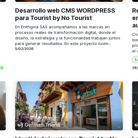
Desarrollo web CMS WORDPRESS
R
para Tourist by No Tourist
e
a
En Enithgma SAS acompañamos a las marcas en
procesos reales de transformación digital, donde el
Co
diseño, la estrategia y la funcionalidad trabajan juntos
bie
para generar resultados. En este proyecto tuvim...
pr
5/02/2026
el 
L
O)
28
German Triana