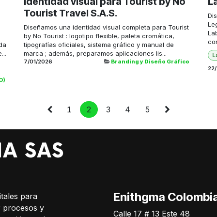
Identidad visual para Tourist by No
L
Tourist Travel S.A.S.
Dis
Le
Diseñamos una identidad visual completa para Tourist
La
by No Tourist : logotipo flexible, paleta cromática,
con
ida
tipografías oficiales, sistema gráfico y manual de
...
marca ; además, preparamos aplicaciones lis...
L
7/01/2026
Branding y Diseño Gráfico
22
O)
1
2
3
4
5
Enithgma Colombi
tales para
r procesos y
Calle 17 # 13 Este 48