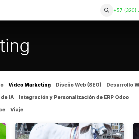
Nosotros
Servicios
Portafolio
+57 (320) 
ting
co
Video Marketing
Diseño Web (SEO)
Desarrollo 
 de IA
Integración y Personalización de ERP Odoo
ce
Viaje