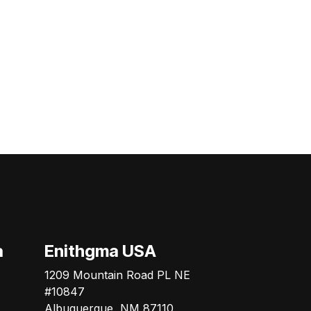
German Triana
Online
a
Enithgma USA
1209 Mountain Road PL NE
#10847
Albuquerque, NM 87110