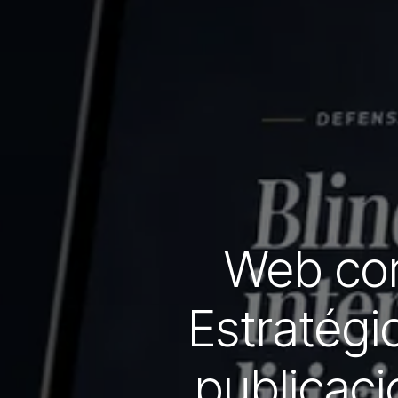
Web cor
Estratégic
publicaci