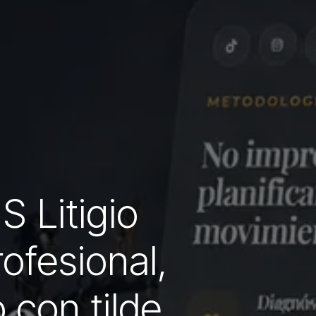
 Litigio
rofesional,
 con tilde