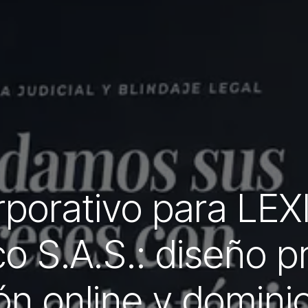
porativo para LEXIS
o S.A.S.: diseño p
ón online y dominio