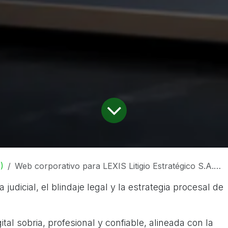
)
Web corporativo para LEXIS Litigio Estratégico S.A.S.: diseño profesional, publicación online y dominio con tilde
judicial, el blindaje legal y la estrategia procesal de
tal sobria, profesional y confiable, alineada con la