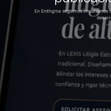
En Enithgma seguimos impulsando ma
desarr