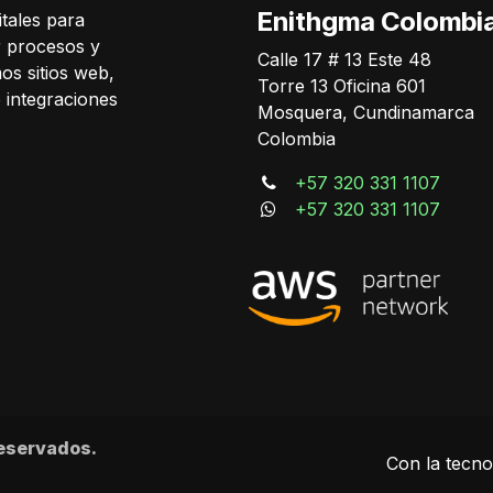
Enithgma Colombi
tales para
r procesos y
Calle 17 # 13 Este 48
os sitios web,
Torre 13 Oficina 601
e integraciones
Mosquera, Cundinamarca
Colombia
+57 320 331 1107
+57 320 331 1107
eservados.
Con la tecno