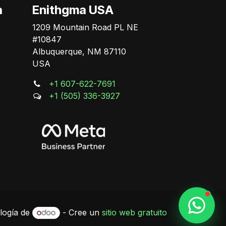
Online
a
Enithgma USA
1209 Mountain Road PL NE
#10847
Albuquerque, NM 87110
USA
+1 607-622-7691
+1 (505) 336-3927
logía de
- Cree un
sitio web gratuito