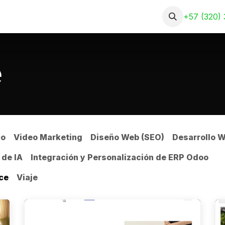
Nosotros
Servicios
Portafolio
+57 (320) 
e
co
Video Marketing
Diseño Web (SEO)
Desarrollo 
 de IA
Integración y Personalización de ERP Odoo
ce
Viaje