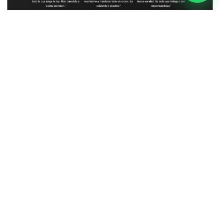
El sitio web cuenta con una estructura completa
y enfocada en conversión:
Inicio
Un hero visual con mensaje comercial, imagen
principal y llamado a la acción hacia los
productos.
Nosotros
Sección institucional con misión, visión y
propuesta de valor de KARPETEQ Auto.