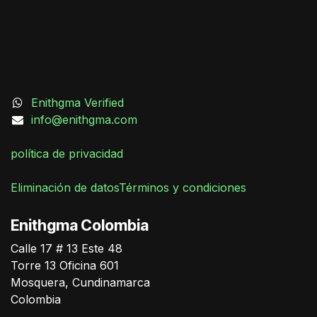
Enithgma Verified
info@enithgma.com
política de privacidad
Eliminación de datos
Términos y condiciones
German Triana
Enithgma Colombia
Online
Calle 17 # 13 Este 48
Torre 13 Oficina 601
Mosquera, Cundinamarca
Colombia