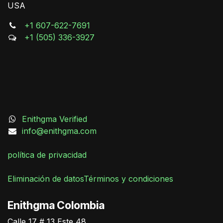
USA
+1 607-622-7691
+1 (505) 336-3927
Enithgma Verified
info@enithgma.com
política de privacidad
Eliminación de datos
Términos y condiciones
German Triana
Enithgma Colombia
Online
Calle 17 # 13 Este 48