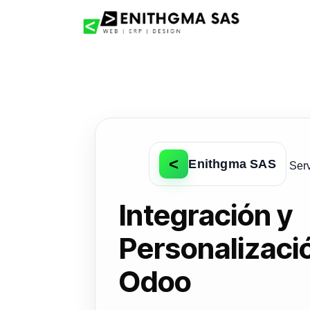
Skip to Content
Home
<
Enithgma SAS
Ser
Integración y
Personalizaci
Odoo