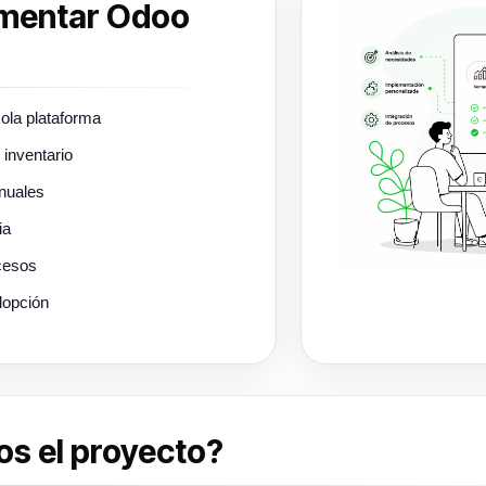
ementar Odoo
sola plataforma
 inventario
nuales
ia
ocesos
dopción
s el proyecto?