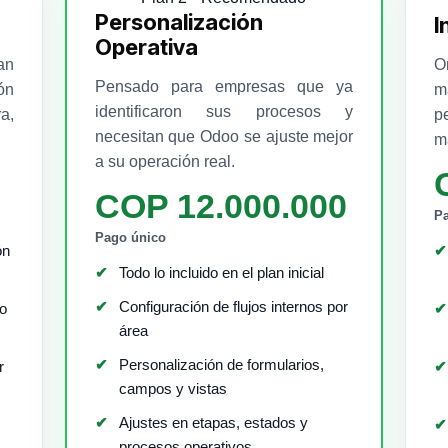
Personalización
I
Operativa
an
O
Pensado para empresas que ya
ón
m
identificaron sus procesos y
a,
p
necesitan que Odoo se ajuste mejor
m
a su operación real.
COP 12.000.000
P
Pago único
ón
Todo lo incluido en el plan inicial
Configuración de flujos internos por
no
área
Personalización de formularios,
r
campos y vistas
Ajustes en etapas, estados y
procesos operativos