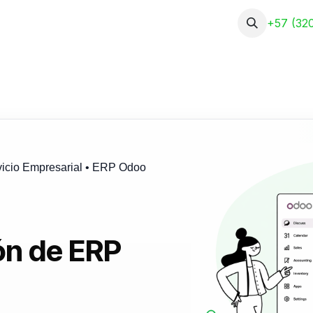
About Us
Services
Portfolio
+57 (320
vicio Empresarial • ERP Odoo
ón de ERP