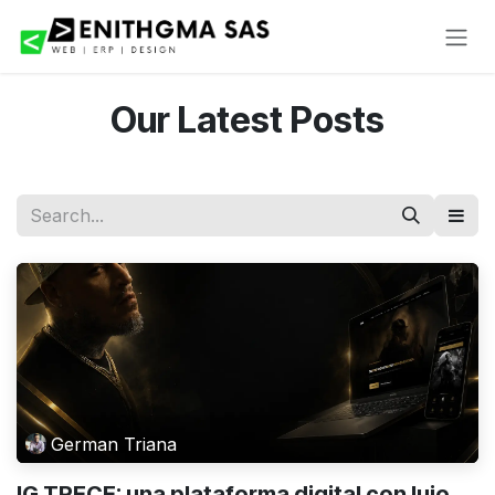
Skip to Content
Our Latest Posts
German Triana
IG TRECE: una plataforma digital con lujo