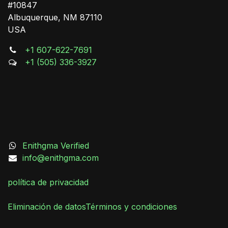
#10847
Albuquerque, NM 87110
USA
+1 607-622-7691
+1 (505) 336-3927
Enithgma Verified
info@enithgma.com
política de privacidad
Eliminación de datos
Términos y condiciones