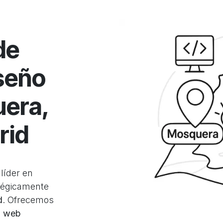
de
seño
era,
rid
líder en
atégicamente
d
. Ofrecemos
o web